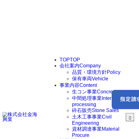
土地募集
Land purchase
0791-22-3381
生コン専用 ℡
090-3466-3605
生コン専用
MENU
TOP
TOP
会社案内
Company
品質・環境方針
Policy
保有車両
Vehicle
事業内容
Content
生コン事業
Concrete
中間処理事業
Intermediate
指定請
processing
砕石販売
Stone Sales
土木工事事業
Civil
Engineering
資材調達事業
Material
Procure