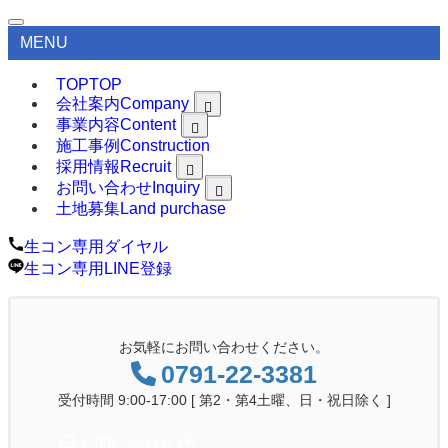
MENU
TOP
TOP
会社案内
Company
事業内容
Content
Policy
Vehicle
施工事例
Construction
Concrete
Intermediate processing
採用情報
Recruit
Stone Sales
お問い合わせ
Inquiry
entry
Civil Engineering
土地募集
Land purchase
Material Procure
生コン専用ダイヤル
生コン専用LINE登録
お気軽にお問い合わせください。
0791-22-3381
受付時間 9:00-17:00 [ 第2・第4土曜、日・祝日除く ]
お問い合わせ